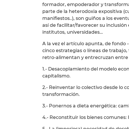
formador, empoderador y transforma
parte de la heterodoxia expositiva (cu
manifiestos..), son guiños a los even
así de facilitar/favorecer su inclusión
institutos, universidades…
A la vez el artículo apunta, de fondo
cinco estrategias o líneas de trabajo, 
retro-alimentan y entrecruzan entre
1.- Desacoplamiento del modelo econ
capitalismo.
2.- Reinventar lo colectivo desde lo 
transformación.
3.- Ponernos a dieta energética: cam
4.- Reconstituir los bienes comunes:
5.- La (imperiosa) necesidad de deso