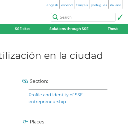
english
español
français
português
italiano
SSE sites
Solutions through SSE
Thesis
ilización en la ciudad
Section:
Profile and Identity of SSE
entrepreneurship
Places :