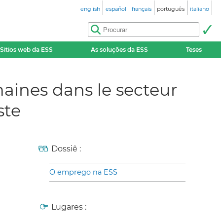
english
español
français
português
italiano
Sitios web da ESS
As soluções da ESS
Teses
maines dans le secteur
ste
Dossiê :
O emprego na ESS
Lugares :