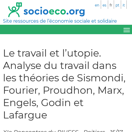
en
es
fr
pt
it
Site ressources de l’économie sociale et solidaire
Le travail et l’utopie.
Analyse du travail dans
les théories de Sismondi,
Fourier, Proudhon, Marx,
Engels, Godin et
Lafargue
XIe Rencontres du RIUESS - Poitiers - 15/17