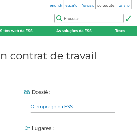
english
español
français
português
italiano
Sitios web da ESS
As soluções da ESS
Teses
n contrat de travail
Dossiê :
O emprego na ESS
Lugares :