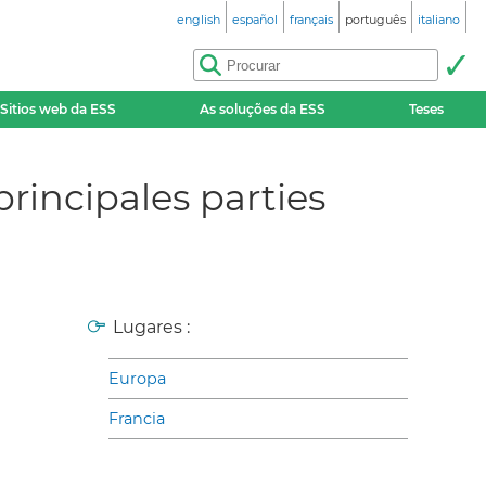
english
español
français
português
italiano
Sitios web da ESS
As soluções da ESS
Teses
principales parties
Lugares :
Europa
Francia