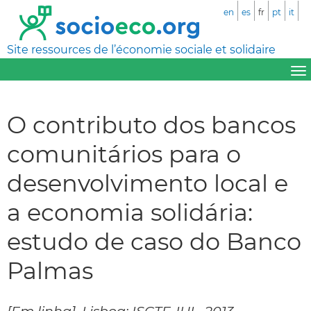
en
es
fr
pt
it
Site ressources de l’économie sociale et solidaire
O contributo dos bancos
comunitários para o
desenvolvimento local e
a economia solidária:
estudo de caso do Banco
Palmas
[Em linha]. Lisboa: ISCTE-IUL, 2013.