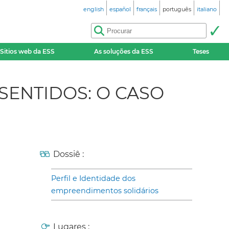
english
español
français
português
italiano
Sitios web da ESS
As soluções da ESS
Teses
SENTIDOS: O CASO
Dossiê :
Perfil e Identidade dos
empreendimentos solidários
Lugares :