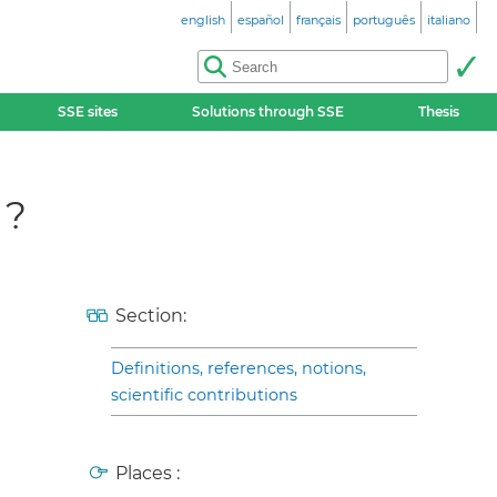
english
español
français
português
italiano
SSE sites
Solutions through SSE
Thesis
 ?
Section:
Definitions, references, notions,
scientific contributions
Places :