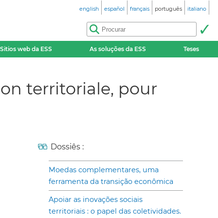
english
español
français
português
italiano
Sitios web da ESS
As soluções da ESS
Teses
n territoriale, pour
Dossiês :
Moedas complementares, uma
ferramenta da transição econômica
Apoiar as inovações sociais
territoriais : o papel das coletividades.