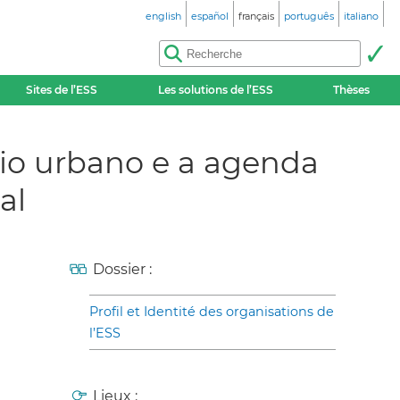
english
español
français
português
italiano
Sites de l’ESS
Les solutions de l’ESS
Thèses
io urbano e a agenda
al
Dossier :
Profil et Identité des organisations de
l’ESS
Lieux :