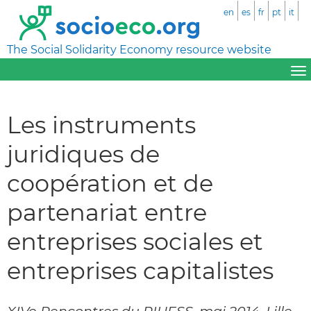
en
es
fr
pt
it
The Social Solidarity Economy resource website
Les instruments
juridiques de
coopération et de
partenariat entre
entreprises sociales et
entreprises capitalistes
XIVe Rencontres du RIUESS, mai 2014, Lille