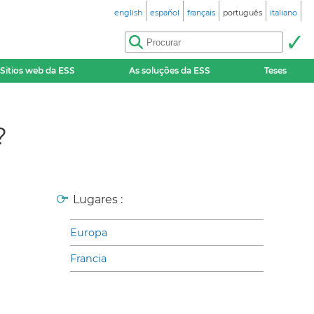
english
español
français
português
italiano
Sitios web da ESS
As soluções da ESS
Teses
?
Lugares :
Europa
Francia