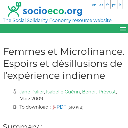
en
es
fr
pt
it
The Social Solidarity Economy resource website
Femmes et Microfinance.
Espoirs et désillusions de
l’expérience indienne
Jane Palier
,
Isabelle Guérin
,
Benoît Prévost
,
März 2009
To download :
PDF
(610 KiB)
Summary :