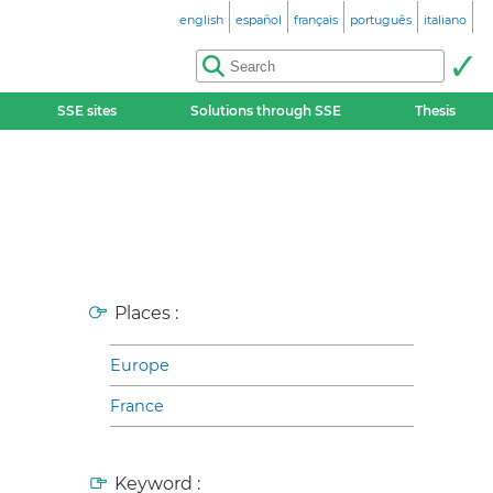
english
español
français
português
italiano
SSE sites
Solutions through SSE
Thesis
Places :
Europe
France
Keyword :