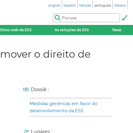
english
español
français
português
italiano
Sitios web da ESS
As soluções da ESS
Teses
mover o direito de
Dossiê :
Medidas genéricas em favor do
desenvolvimento da ESS
Lugares :