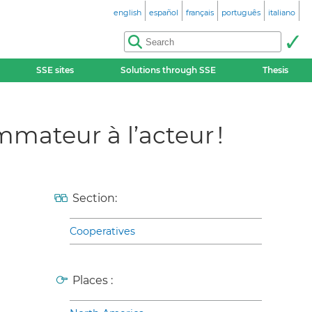
english
español
français
português
italiano
SSE sites
Solutions through SSE
Thesis
mateur à l’acteur !
Section:
Cooperatives
Places :