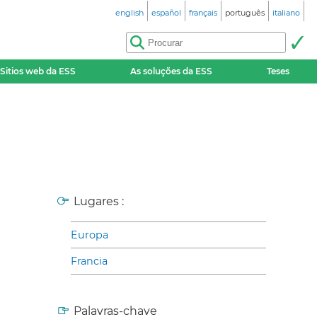
english
español
français
português
italiano
Sitios web da ESS
As soluções da ESS
Teses
Lugares :
Europa
Francia
Palavras-chave