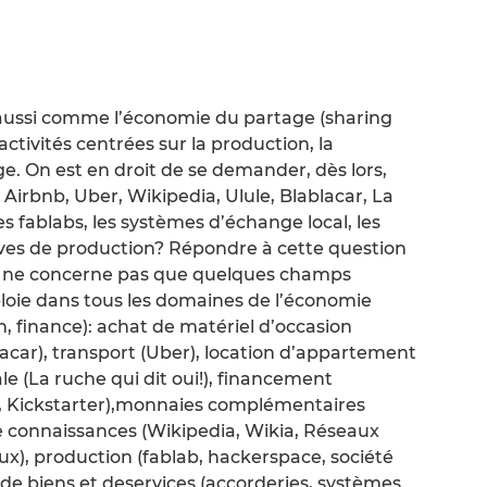
aussi comme l’économie du partage (sharing
tivités centrées sur la production, la
e. On est en droit de se demander, dès lors,
Airbnb, Uber, Wikipedia, Ulule, Blablacar, La
les fablabs, les systèmes d’échange local, les
ives de production? Répondre à cette question
ve ne concerne pas que quelques champs
loie dans tous les domaines de l’économie
 finance): achat de matériel d’occasion
lacar), transport (Uber), location d’appartement
e (La ruche qui dit oui!), financement
nk, Kickstarter),monnaies complémentaires
 connaissances (Wikipedia, Wikia, Réseaux
ux), production (fablab, hackerspace, société
de biens et deservices (accorderies, systèmes