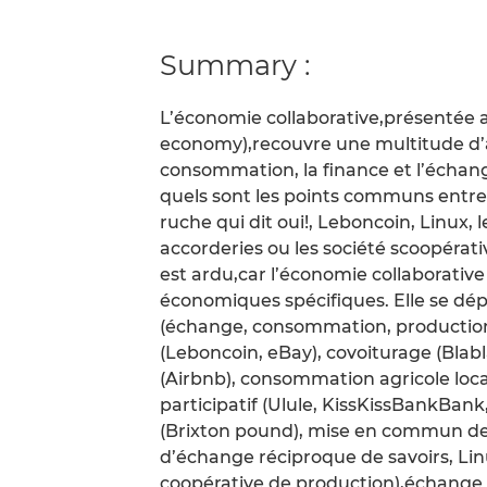
Summary :
L’économie collaborative,présentée 
economy),recouvre une multitude d’ac
consommation, la finance et l’échang
quels sont les points communs entre 
ruche qui dit oui!, Leboncoin, Linux, 
accorderies ou les société scoopérat
est ardu,car l’économie collaborati
économiques spécifiques. Elle se dép
(échange, consommation, production,
(Leboncoin, eBay), covoiturage (Blab
(Airbnb), consommation agricole local
participatif (Ulule, KissKissBankBa
(Brixton pound), mise en commun de
d’échange réciproque de savoirs, Lin
coopérative de production),échange 