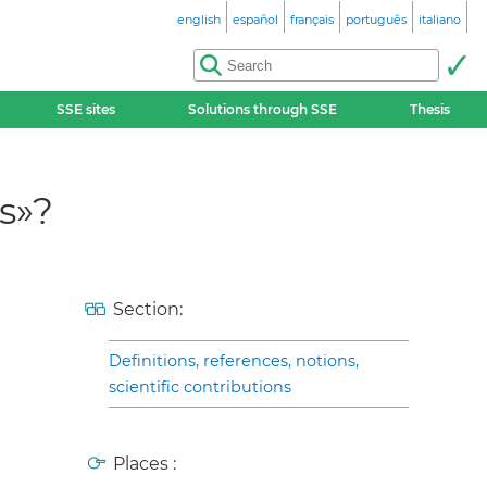
english
español
français
português
italiano
SSE sites
Solutions through SSE
Thesis
s»?
Section:
Definitions, references, notions,
scientific contributions
Places :