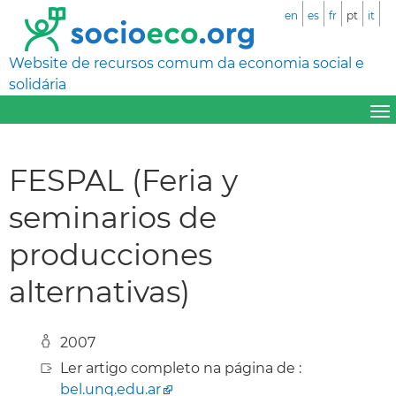
en
es
fr
pt
it
Website de recursos comum da economia social e
solidária
FESPAL (Feria y
seminarios de
producciones
alternativas)
2007
Ler artigo completo na página de :
bel.unq.edu.ar