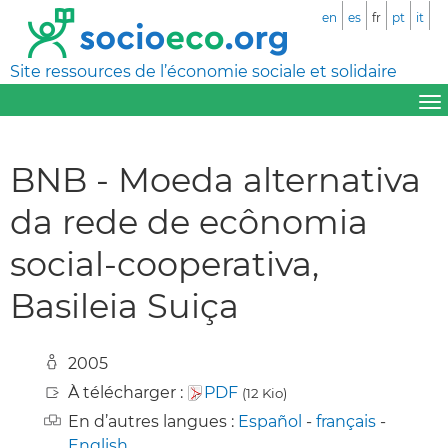
en
es
fr
pt
it
Site ressources de l’économie sociale et solidaire
BNB - Moeda alternativa
da rede de ecônomia
social-cooperativa,
Basileia Suiça
2005
À télécharger :
PDF
(12 Kio)
En d’autres langues :
Español
-
français
-
English