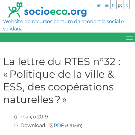
en
es
fr
pt
it
Website de recursos comum da economia social e
solidária
La lettre du RTES n°32 :
« Politique de la ville &
ESS, des coopérations
naturelles ? »
março 2019
Download :
PDF
(5,6 MiB)