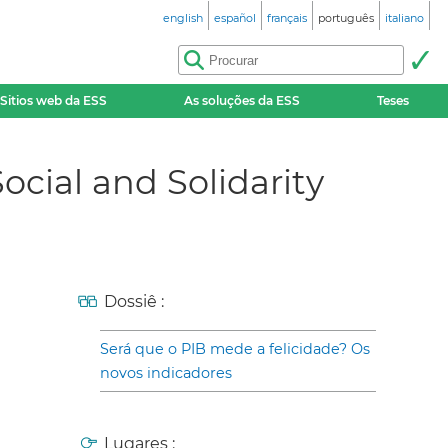
english
español
français
português
italiano
Sitios web da ESS
As soluções da ESS
Teses
cial and Solidarity
Dossiê :
Será que o PIB mede a felicidade? Os
novos indicadores
Lugares :