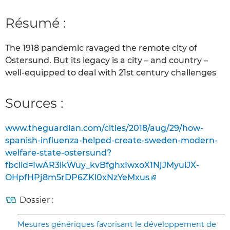
Résumé :
The 1918 pandemic ravaged the remote city of
Östersund. But its legacy is a city – and country –
well-equipped to deal with 21st century challenges
Sources :
www.theguardian.com/cities/2018/aug/29/how-
spanish-influenza-helped-create-sweden-modern-
welfare-state-ostersund?
fbclid=IwAR3lkWuy_kvBfghxIwxoX1NjJMyuiJX-
OHpfHPj8m5rDP6ZKl0xNzYeMxus
Dossier :
Mesures génériques favorisant le développement de