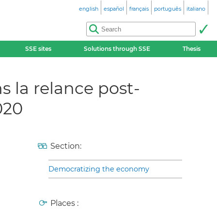
english
español
français
português
italiano
SSE sites
Solutions through SSE
Thesis
s la relance post-
020
Section:
Democratizing the economy
Places :