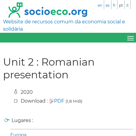
en
es
fr
pt
it
Website de recursos comum da economia social e
solidária
Unit 2 : Romanian
presentation
2020
Download :
PDF
(1,8 MiB)
Lugares :
Europa