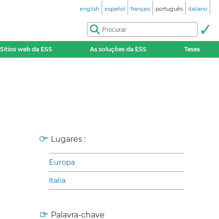
english
español
français
português
italiano
Sitios web da ESS
As soluções da ESS
Teses
Lugares :
Europa
Italia
Palavra-chave