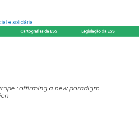
l e solidária
Cartografias da ESS
Legislação da ESS
urope : affirming a new paradigm
ion