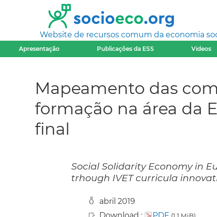
Website de recursos comum da economia socia
Apresentação
Publicações da ESS
Videos
Mapeamento das compe
formação na área da E
final
Social Solidarity Economy in E
trhough IVET curricula innovat
abril 2019
Download :
PDF
(1,1 MiB)