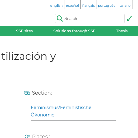
english
español
français
português
italiano
SSE sites
Solutions through SSE
Thesis
ilización y
Section:
Feminismus/Feministische
Ökonomie
Places :