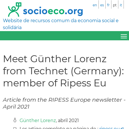
en
es
fr
pt
it
Website de recursos comum da economia social e
solidária
Meet Günther Lorenz
from Technet (Germany):
member of Ripess Eu
Article from the RIPESS Europe newsletter -
April 2021
Günther Lorenz
, abril 2021
Ler artigo completo na página de :
ripess.eu