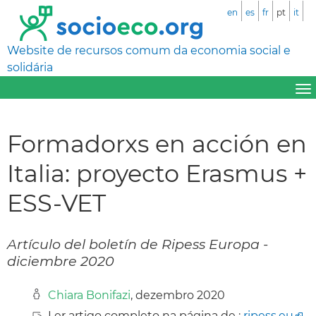
en
es
fr
pt
it
Website de recursos comum da economia social e
solidária
Formadorxs en acción en
Italia: proyecto Erasmus +
ESS-VET
Artículo del boletín de Ripess Europa -
diciembre 2020
Chiara Bonifazi
, dezembro 2020
Ler artigo completo na página de :
ripess.eu