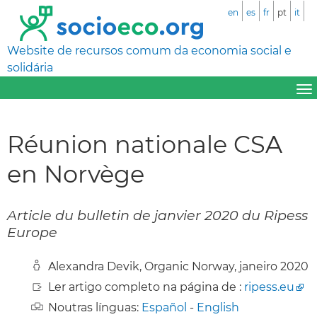
en
es
fr
pt
it
Website de recursos comum da economia social e
solidária
Réunion nationale CSA
en Norvège
Article du bulletin de janvier 2020 du Ripess
Europe
Alexandra Devik, Organic Norway, janeiro 2020
Ler artigo completo na página de :
ripess.eu
Noutras línguas:
Español
-
English