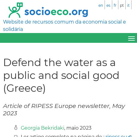
en
es
fr
pt
it
Website de recursos comum da economia social e
solidária
Defend the water as a
public and social good
(Greece)
Article of RIPESS Europe newsletter, May
2023
Georgia Bekridaki
, maio 2023
Ler artigo completo na página de :
ripess.eu