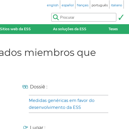
english
español
français
português
italiano
Sitios web da ESS
As soluções da ESS
Teses
stados miembros que
Dossiê :
Medidas genéricas em favor do
desenvolvimento da ESS
Lugar :