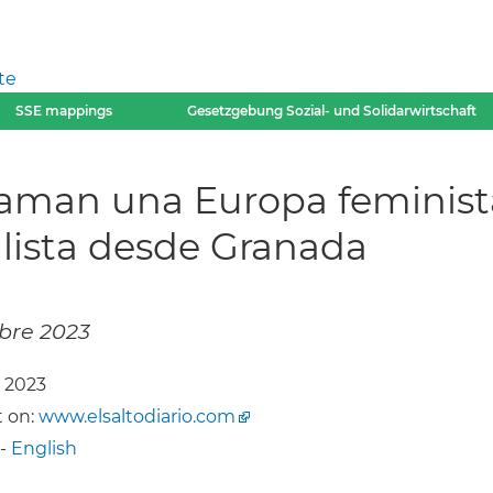
te
SSE mappings
Gesetzgebung Sozial- und Solidarwirtschaft
aman una Europa feminista,
alista desde Granada
ubre 2023
r 2023
 on:
www.elsaltodiario.com
-
English