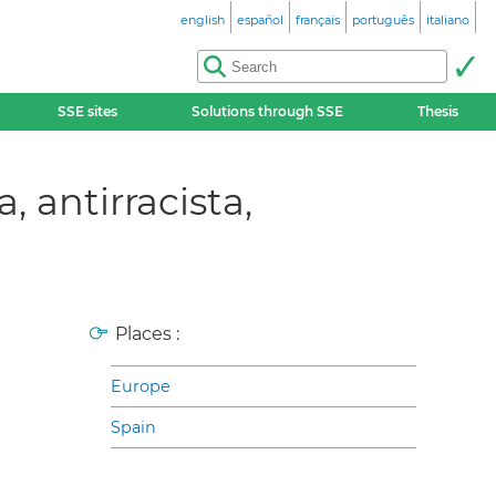
english
español
français
português
italiano
SSE sites
Solutions through SSE
Thesis
 antirracista,
Places :
Europe
Spain