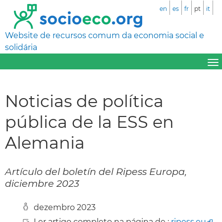
en
es
fr
pt
it
Website de recursos comum da economia social e
solidária
Noticias de política
pública de la ESS en
Alemania
Artículo del boletín del Ripess Europa,
diciembre 2023
dezembro 2023
Ler artigo completo na página de :
ripess.eu