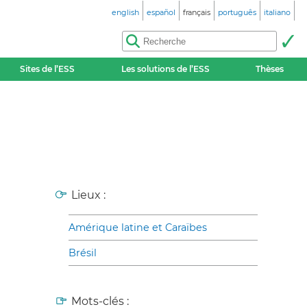
english
español
français
português
italiano
Sites de l’ESS
Les solutions de l’ESS
Thèses
Lieux :
Amérique latine et Caraïbes
Brésil
Mots-clés :