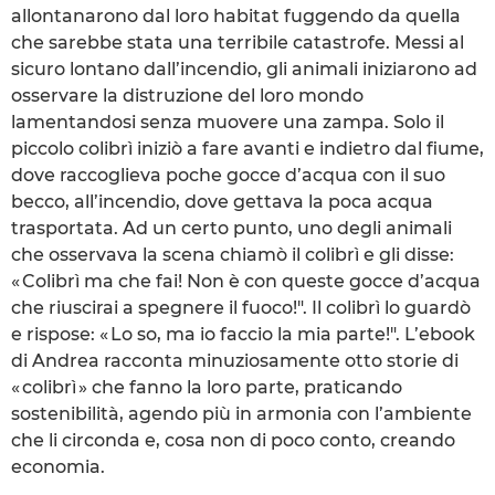
allontanarono dal loro habitat fuggendo da quella
che sarebbe stata una terribile catastrofe. Messi al
sicuro lontano dall’incendio, gli animali iniziarono ad
osservare la distruzione del loro mondo
lamentandosi senza muovere una zampa. Solo il
piccolo colibrì iniziò a fare avanti e indietro dal fiume,
dove raccoglieva poche gocce d’acqua con il suo
becco, all’incendio, dove gettava la poca acqua
trasportata. Ad un certo punto, uno degli animali
che osservava la scena chiamò il colibrì e gli disse:
« Colibrì ma che fai! Non è con queste gocce d’acqua
che riuscirai a spegnere il fuoco!". Il colibrì lo guardò
e rispose: « Lo so, ma io faccio la mia parte!". L’ebook
di Andrea racconta minuziosamente otto storie di
« colibrì » che fanno la loro parte, praticando
sostenibilità, agendo più in armonia con l’ambiente
che li circonda e, cosa non di poco conto, creando
economia.