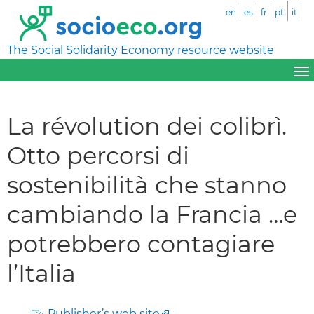
en
es
fr
pt
it
The Social Solidarity Economy resource website
La révolution dei colibrì.
Otto percorsi di
sostenibilità che stanno
cambiando la Francia …e
potrebbero contagiare
l’Italia
Publisher’s web site