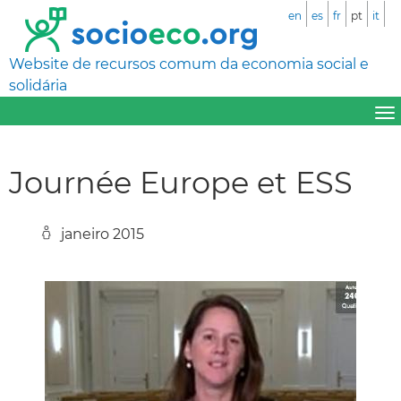
en
es
fr
pt
it
Website de recursos comum da economia social e
solidária
Journée Europe et ESS
janeiro 2015