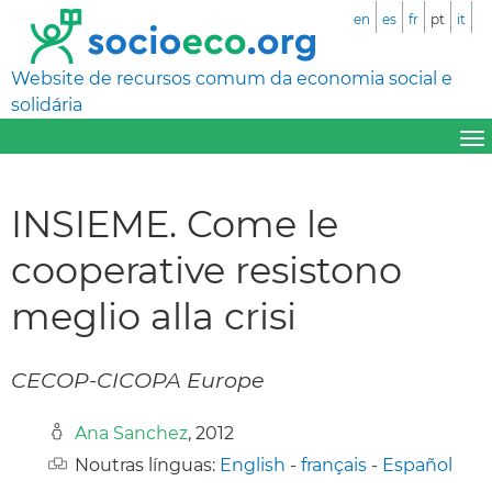
en
es
fr
pt
it
Website de recursos comum da economia social e
solidária
INSIEME. Come le
cooperative resistono
meglio alla crisi
CECOP-CICOPA Europe
Ana Sanchez
, 2012
Noutras línguas:
English
-
français
-
Español