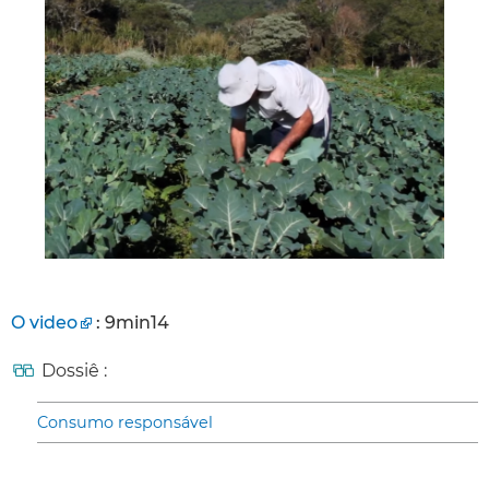
O video
: 9min14
Dossiê :
Consumo responsável