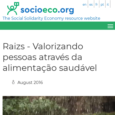
en
es
fr
pt
it
The Social Solidarity Economy resource website
Raizs - Valorizando
pessoas através da
alimentação saudável
August 2016