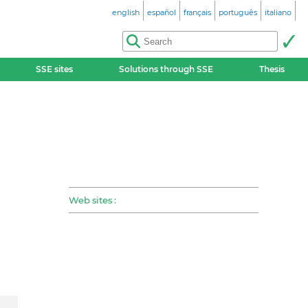
english
español
français
português
italiano
SSE sites
Solutions through SSE
Thesis
Web sites :