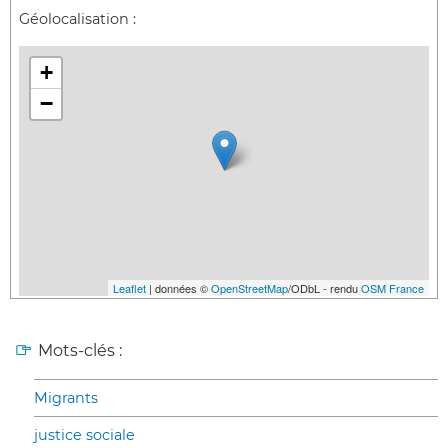
Géolocalisation :
+
−
Leaflet
| données ©
OpenStreetMap
/ODbL - rendu
OSM France
Mots-clés :
Migrants
justice sociale