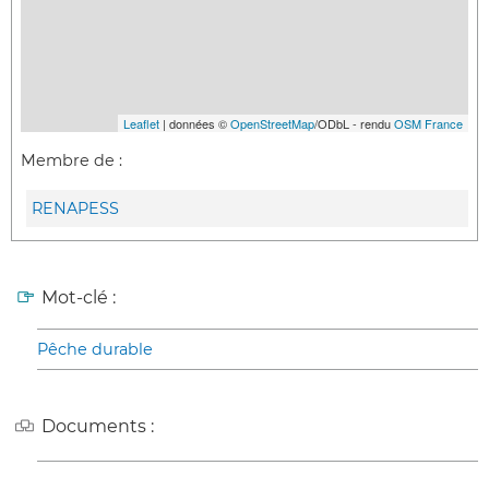
Leaflet
| données ©
OpenStreetMap
/ODbL - rendu
OSM France
Membre de :
RENAPESS
Mot-clé :
Pêche durable
Documents :