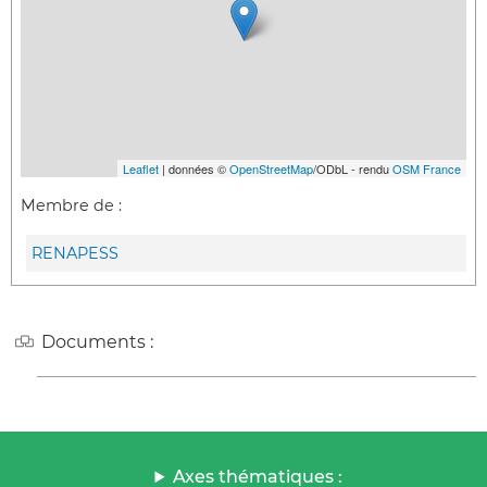
Leaflet
| données ©
OpenStreetMap
/ODbL - rendu
OSM France
Membre de :
RENAPESS
Documents :
Axes thématiques :