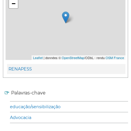
−
Leaflet
| données ©
OpenStreetMap
/ODbL - rendu
OSM France
RENAPESS
Palavras-chave
educação/sensibilização
Advocacia