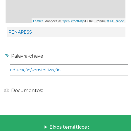
Leaflet
| données ©
OpenStreetMap
/ODbL - rendu
OSM France
RENAPESS
Palavra-chave
educação/sensibilização
Documentos:
Eixos temáticos :