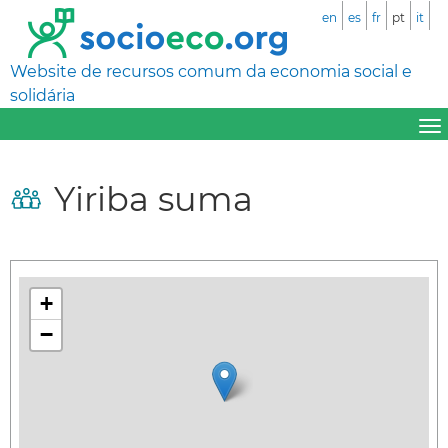
en
es
fr
pt
it
Website de recursos comum da economia social e
solidária
Yiriba suma
+
−