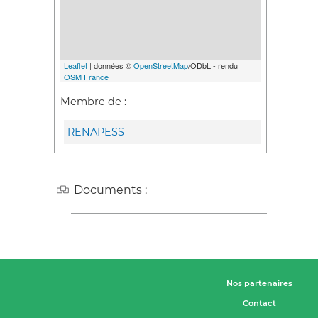
Leaflet
| données ©
OpenStreetMap
/ODbL - rendu
OSM France
Membre de :
RENAPESS
Documents :
Nos partenaires
Contact