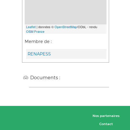
Leaflet
| données ©
OpenStreetMap
/ODbL - rendu
OSM France
Membre de :
RENAPESS
Documents :
Nos partenaires
Contact